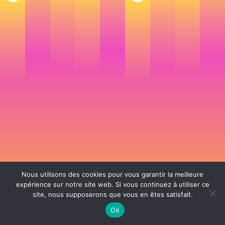
Nous utilisons des cookies pour vous garantir la meilleure
expérience sur notre site web. Si vous continuez à utiliser ce
site, nous supposerons que vous en êtes satisfait.
106 rue de Lourmel 75015 Paris -
nicolas@la-fille.fr
-
06 25 48 34 12
Siret 49065864800038 | IntraCom FR83490658648 | APE 7311Z | RCS Paris B
Ok
490 658 648 |
Conditions générales de vente