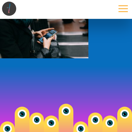
la maison
l’atelier
expertises
les projets
les actus