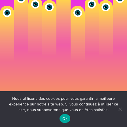
Nous utilisons des cookies pour vous garantir la meilleure
expérience sur notre site web. Si vous continuez à utiliser ce
site, nous supposerons que vous en êtes satisfait.
106 rue de Lourmel 75015 Paris -
nicolas@la-fille.fr
-
06 25 48 34 12
Siret 49065864800038 | IntraCom FR83490658648 | APE 7311Z | RCS Paris B
Ok
490 658 648 |
Conditions générales de vente