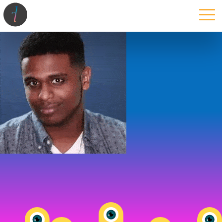
la maison
l’atelier
expertises
les projets
les actus