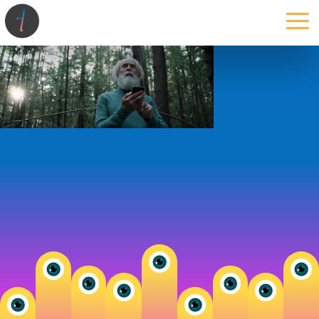
la maison
l’atelier
expertises
les projets
les actus