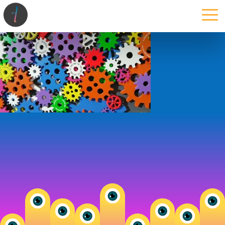
la maison
l’atelier
expertises
les projets
les actus