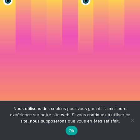
Nous utilisons des cookies pour vous garantir la meilleure
expérience sur notre site web. Si vous continuez à utiliser ce
site, nous supposerons que vous en êtes satisfait.
106 rue de Lourmel 75015 Paris -
nicolas@la-fille.fr
-
06 25 48 34 12
Siret 49065864800038 | IntraCom FR83490658648 | APE 7311Z | RCS Paris B
Ok
490 658 648 |
Conditions générales de vente