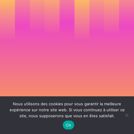
Nous utilisons des cookies pour vous garantir la meilleure
expérience sur notre site web. Si vous continuez à utiliser ce
site, nous supposerons que vous en êtes satisfait.
106 rue de Lourmel 75015 Paris -
nicolas@la-fille.fr
-
06 25 48 34 12
Siret 49065864800038 | IntraCom FR83490658648 | APE 7311Z | RCS Paris B
Ok
490 658 648 |
Conditions générales de vente