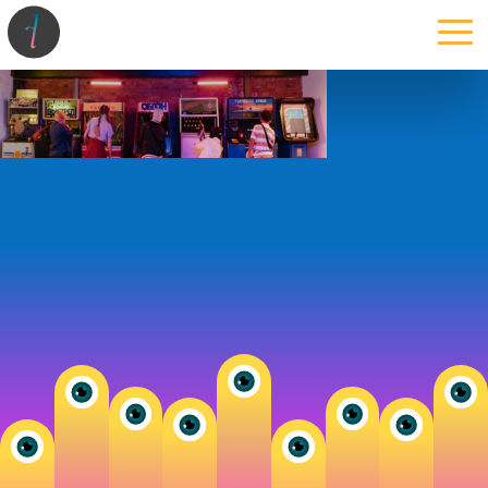
la maison
l’atelier
expertises
les projets
les actus