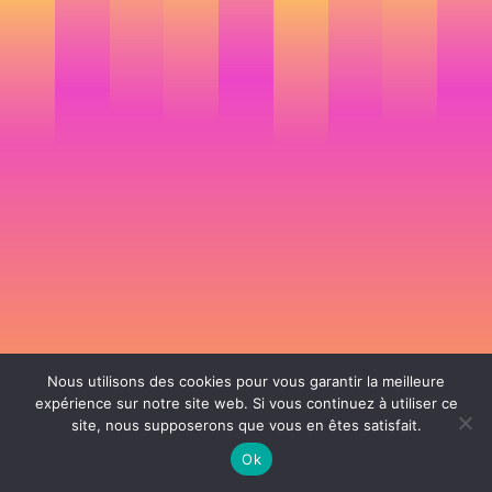
Nous utilisons des cookies pour vous garantir la meilleure
expérience sur notre site web. Si vous continuez à utiliser ce
site, nous supposerons que vous en êtes satisfait.
106 rue de Lourmel 75015 Paris -
nicolas@la-fille.fr
-
06 25 48 34 12
Siret 49065864800038 | IntraCom FR83490658648 | APE 7311Z | RCS Paris B
Ok
490 658 648 |
Conditions générales de vente