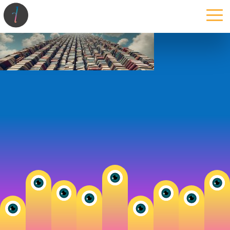
la maison
l’atelier
expertises
les projets
les actus