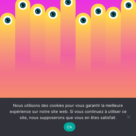
Nous utilisons des cookies pour vous garantir la meilleure
expérience sur notre site web. Si vous continuez à utiliser ce
site, nous supposerons que vous en êtes satisfait.
106 rue de Lourmel 75015 Paris -
nicolas@la-fille.fr
-
06 25 48 34 12
Siret 49065864800038 | IntraCom FR83490658648 | APE 7311Z | RCS Paris B
Ok
490 658 648 |
Conditions générales de vente