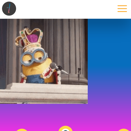
la maison
l’atelier
expertises
les projets
les actus