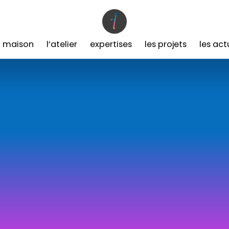
a maison
l’atelier
expertises
les projets
les act