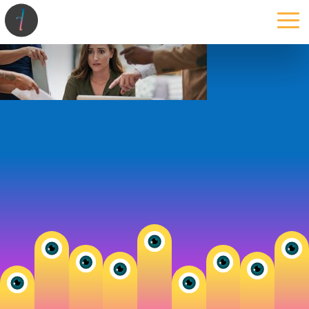
la maison
l’atelier
expertises
les projets
les actus