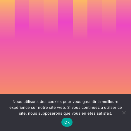
Nous utilisons des cookies pour vous garantir la meilleure
expérience sur notre site web. Si vous continuez à utiliser ce
site, nous supposerons que vous en êtes satisfait.
106 rue de Lourmel 75015 Paris -
nicolas@la-fille.fr
-
06 25 48 34 12
Siret 49065864800038 | IntraCom FR83490658648 | APE 7311Z | RCS Paris B
Ok
490 658 648 |
Conditions générales de vente