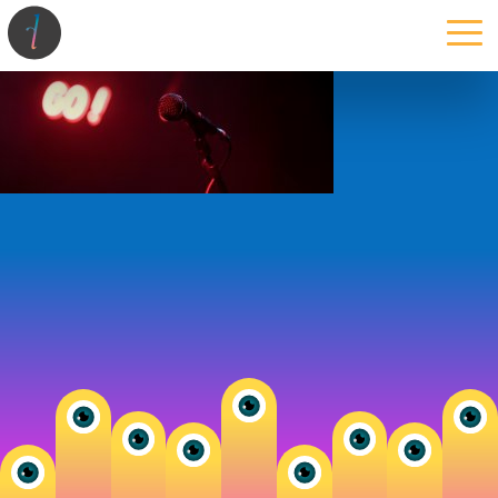
la maison
l’atelier
expertises
les projets
les actus