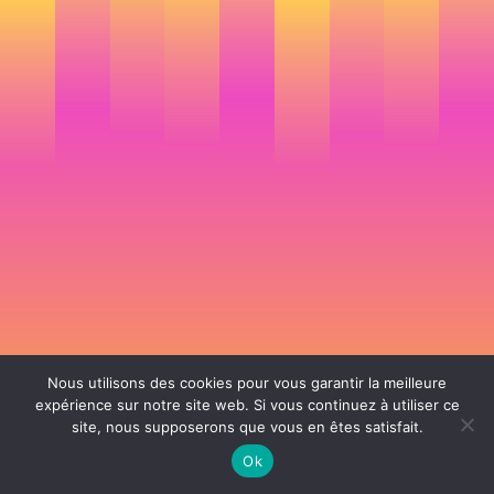
Nous utilisons des cookies pour vous garantir la meilleure
expérience sur notre site web. Si vous continuez à utiliser ce
site, nous supposerons que vous en êtes satisfait.
106 rue de Lourmel 75015 Paris -
nicolas@la-fille.fr
-
06 25 48 34 12
Siret 49065864800038 | IntraCom FR83490658648 | APE 7311Z | RCS Paris B
Ok
490 658 648 |
Conditions générales de vente