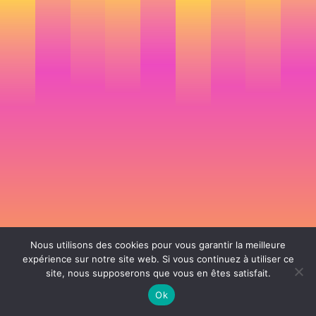
Nous utilisons des cookies pour vous garantir la meilleure
expérience sur notre site web. Si vous continuez à utiliser ce
site, nous supposerons que vous en êtes satisfait.
106 rue de Lourmel 75015 Paris -
nicolas@la-fille.fr
-
06 25 48 34 12
Siret 49065864800038 | IntraCom FR83490658648 | APE 7311Z | RCS Paris B
Ok
490 658 648 |
Conditions générales de vente