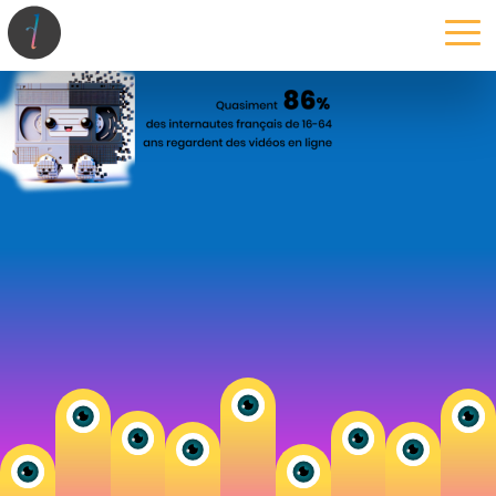
la maison
l’atelier
expertises
les projets
les actus