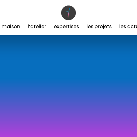
a maison
l’atelier
expertises
les projets
les act