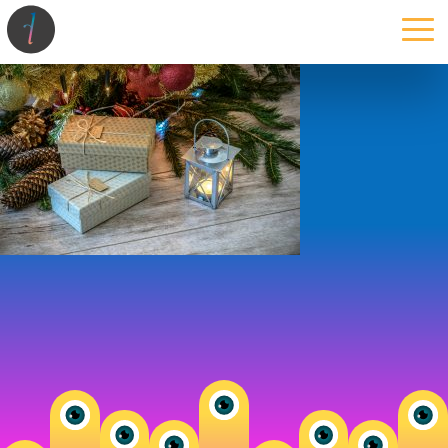
la maison
l’atelier
expertises
les projets
les actus