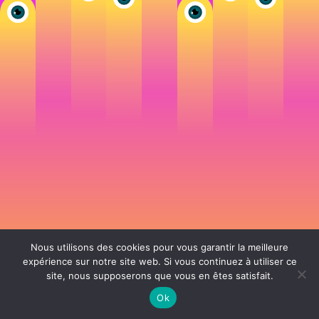
Nous utilisons des cookies pour vous garantir la meilleure
expérience sur notre site web. Si vous continuez à utiliser ce
site, nous supposerons que vous en êtes satisfait.
106 rue de Lourmel 75015 Paris -
nicolas@la-fille.fr
-
06 25 48 34 12
Siret 49065864800038 | IntraCom FR83490658648 | APE 7311Z | RCS Paris B
Ok
490 658 648 |
Conditions générales de vente