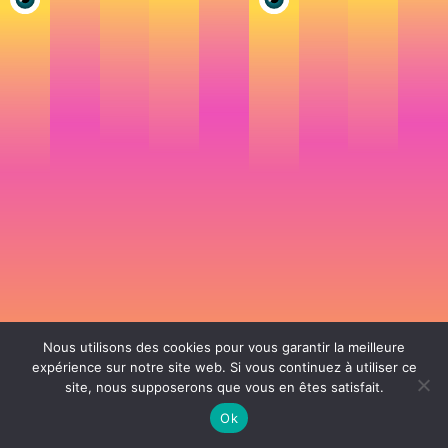
Nous utilisons des cookies pour vous garantir la meilleure
expérience sur notre site web. Si vous continuez à utiliser ce
site, nous supposerons que vous en êtes satisfait.
106 rue de Lourmel 75015 Paris -
nicolas@la-fille.fr
-
06 25 48 34 12
Siret 49065864800038 | IntraCom FR83490658648 | APE 7311Z | RCS Paris B
Ok
490 658 648 |
Conditions générales de vente