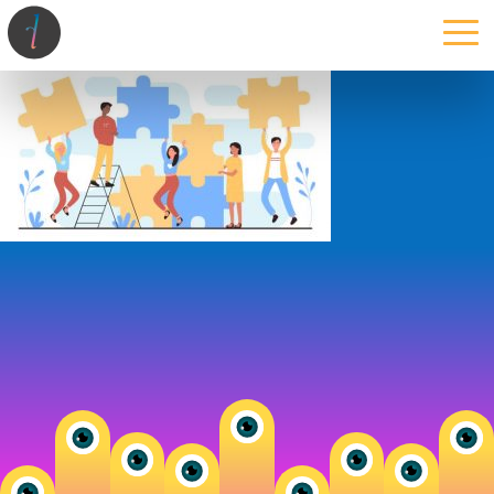
la maison
l’atelier
expertises
les projets
les actus