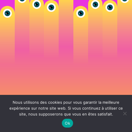
Nous utilisons des cookies pour vous garantir la meilleure
expérience sur notre site web. Si vous continuez à utiliser ce
site, nous supposerons que vous en êtes satisfait.
106 rue de Lourmel 75015 Paris -
nicolas@la-fille.fr
-
06 25 48 34 12
Siret 49065864800038 | IntraCom FR83490658648 | APE 7311Z | RCS Paris B
Ok
490 658 648 |
Conditions générales de vente