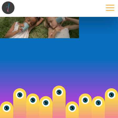
la maison
l’atelier
expertises
les projets
les actus