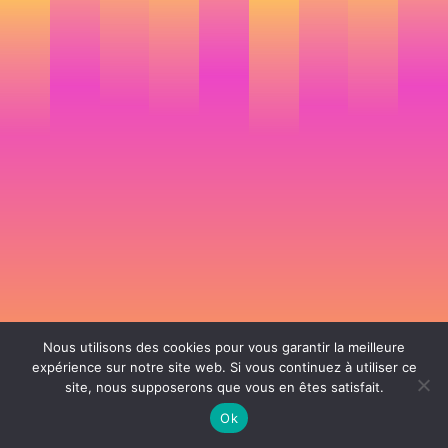
Nous utilisons des cookies pour vous garantir la meilleure
expérience sur notre site web. Si vous continuez à utiliser ce
site, nous supposerons que vous en êtes satisfait.
106 rue de Lourmel 75015 Paris -
nicolas@la-fille.fr
-
06 25 48 34 12
Siret 49065864800038 | IntraCom FR83490658648 | APE 7311Z | RCS Paris B
Ok
490 658 648 |
Conditions générales de vente