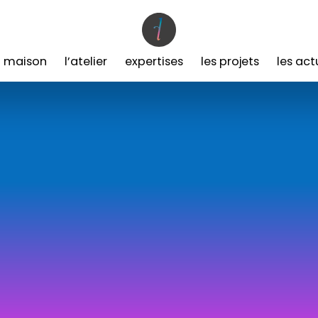
a maison
l’atelier
expertises
les projets
les act