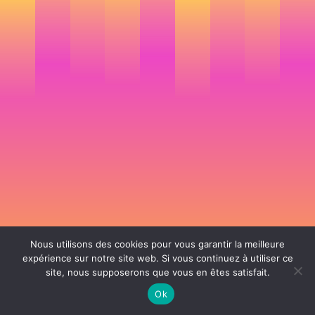
Nous utilisons des cookies pour vous garantir la meilleure
expérience sur notre site web. Si vous continuez à utiliser ce
site, nous supposerons que vous en êtes satisfait.
106 rue de Lourmel 75015 Paris -
nicolas@la-fille.fr
-
06 25 48 34 12
Siret 49065864800038 | IntraCom FR83490658648 | APE 7311Z | RCS Paris B
Ok
490 658 648 |
Conditions générales de vente