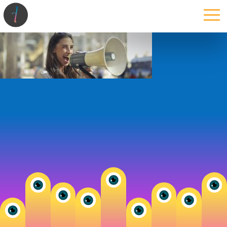
la maison
l’atelier
expertises
les projets
les actus