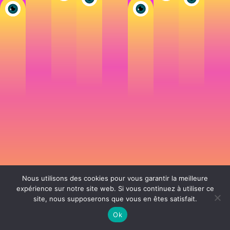
Nous utilisons des cookies pour vous garantir la meilleure
expérience sur notre site web. Si vous continuez à utiliser ce
site, nous supposerons que vous en êtes satisfait.
106 rue de Lourmel 75015 Paris -
nicolas@la-fille.fr
-
06 25 48 34 12
Siret 49065864800038 | IntraCom FR83490658648 | APE 7311Z | RCS Paris B
Ok
490 658 648 |
Conditions générales de vente