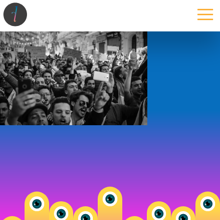
la maison
l’atelier
expertises
les projets
les actus