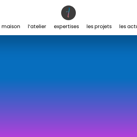
a maison
l’atelier
expertises
les projets
les act