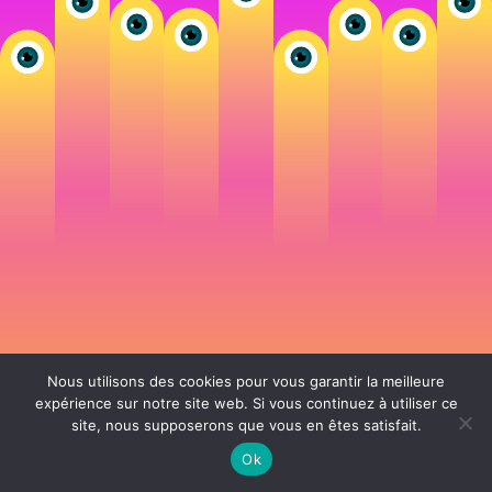
Nous utilisons des cookies pour vous garantir la meilleure
expérience sur notre site web. Si vous continuez à utiliser ce
site, nous supposerons que vous en êtes satisfait.
106 rue de Lourmel 75015 Paris -
nicolas@la-fille.fr
-
06 25 48 34 12
Siret 49065864800038 | IntraCom FR83490658648 | APE 7311Z | RCS Paris B
Ok
490 658 648 |
Conditions générales de vente