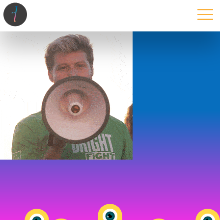
la maison
l’atelier
expertises
les projets
les actus