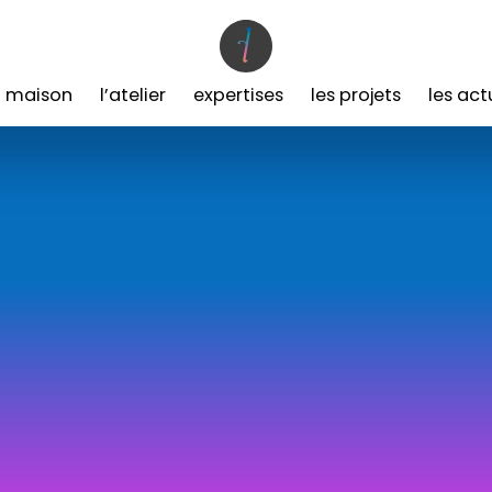
a maison
l’atelier
expertises
les projets
les act