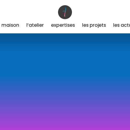
a maison
l’atelier
expertises
les projets
les act