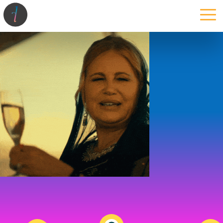
la maison
l’atelier
expertises
les projets
les actus