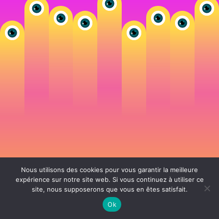
Nous utilisons des cookies pour vous garantir la meilleure
expérience sur notre site web. Si vous continuez à utiliser ce
site, nous supposerons que vous en êtes satisfait.
106 rue de Lourmel 75015 Paris -
nicolas@la-fille.fr
-
06 25 48 34 12
Siret 49065864800038 | IntraCom FR83490658648 | APE 7311Z | RCS Paris B
Ok
490 658 648 |
Conditions générales de vente