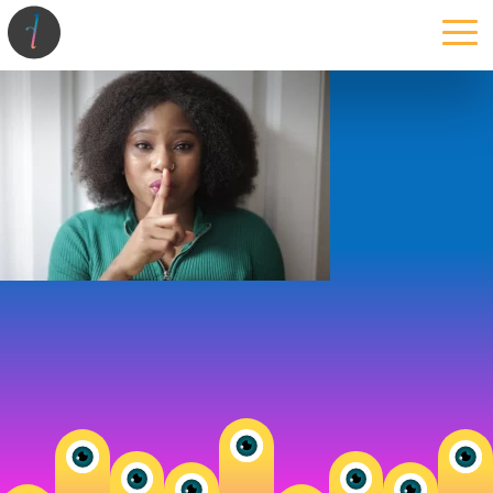
la maison
l’atelier
expertises
les projets
les actus