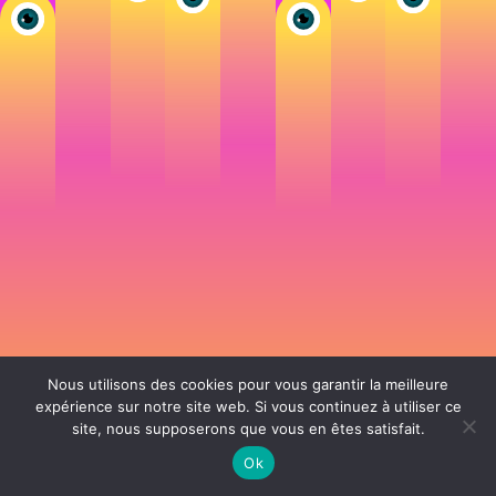
Nous utilisons des cookies pour vous garantir la meilleure
expérience sur notre site web. Si vous continuez à utiliser ce
site, nous supposerons que vous en êtes satisfait.
106 rue de Lourmel 75015 Paris -
nicolas@la-fille.fr
-
06 25 48 34 12
Siret 49065864800038 | IntraCom FR83490658648 | APE 7311Z | RCS Paris B
Ok
490 658 648 |
Conditions générales de vente