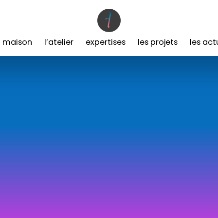
a maison
l’atelier
expertises
les projets
les act