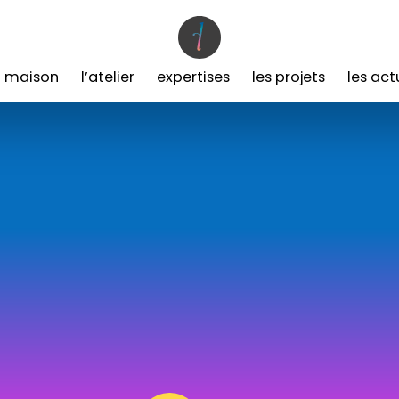
a maison
l’atelier
expertises
les projets
les act