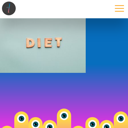
la maison
l’atelier
expertises
les projets
les actus