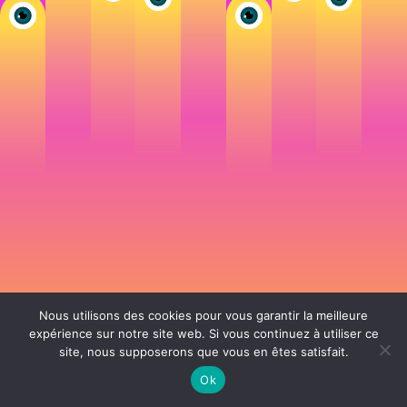
Nous utilisons des cookies pour vous garantir la meilleure
expérience sur notre site web. Si vous continuez à utiliser ce
site, nous supposerons que vous en êtes satisfait.
106 rue de Lourmel 75015 Paris -
nicolas@la-fille.fr
-
06 25 48 34 12
Siret 49065864800038 | IntraCom FR83490658648 | APE 7311Z | RCS Paris B
Ok
490 658 648 |
Conditions générales de vente