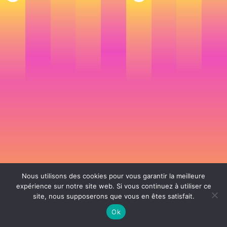
Nous utilisons des cookies pour vous garantir la meilleure
expérience sur notre site web. Si vous continuez à utiliser ce
site, nous supposerons que vous en êtes satisfait.
106 rue de Lourmel 75015 Paris -
nicolas@la-fille.fr
-
06 25 48 34 12
Siret 49065864800038 | IntraCom FR83490658648 | APE 7311Z | RCS Paris B
Ok
490 658 648 |
Conditions générales de vente