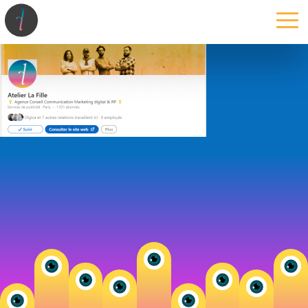
la maison
l’atelier
expertises
les projets
les actus