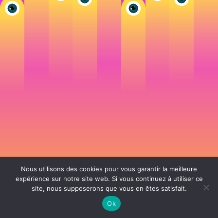
Nous utilisons des cookies pour vous garantir la meilleure
expérience sur notre site web. Si vous continuez à utiliser ce
site, nous supposerons que vous en êtes satisfait.
106 rue de Lourmel 75015 Paris -
nicolas@la-fille.fr
-
06 25 48 34 12
Siret 49065864800038 | IntraCom FR83490658648 | APE 7311Z | RCS Paris B
Ok
490 658 648 |
Conditions générales de vente