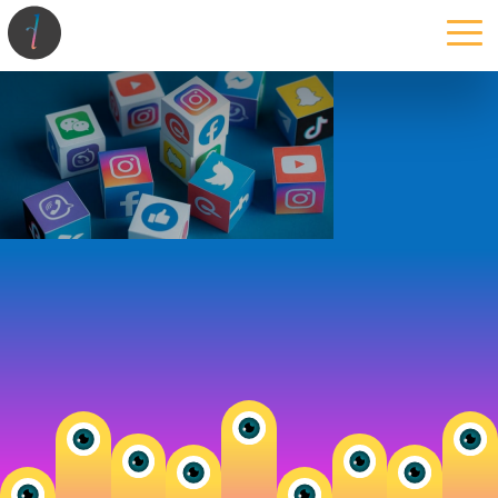
la maison
l’atelier
expertises
les projets
les actus