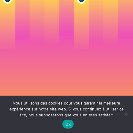
Nous utilisons des cookies pour vous garantir la meilleure
expérience sur notre site web. Si vous continuez à utiliser ce
site, nous supposerons que vous en êtes satisfait.
106 rue de Lourmel 75015 Paris -
nicolas@la-fille.fr
-
06 25 48 34 12
Siret 49065864800038 | IntraCom FR83490658648 | APE 7311Z | RCS Paris B
Ok
490 658 648 |
Conditions générales de vente