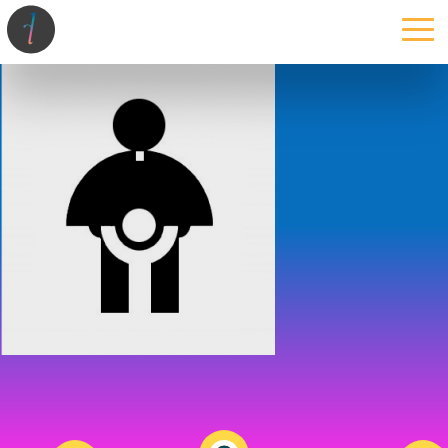
la maison
l’atelier
expertises
les projets
les actus