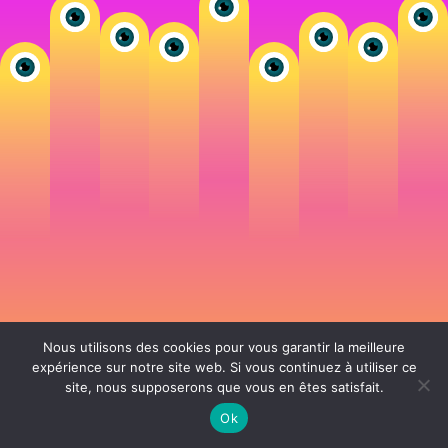
Nous utilisons des cookies pour vous garantir la meilleure
expérience sur notre site web. Si vous continuez à utiliser ce
site, nous supposerons que vous en êtes satisfait.
106 rue de Lourmel 75015 Paris -
nicolas@la-fille.fr
-
06 25 48 34 12
Siret 49065864800038 | IntraCom FR83490658648 | APE 7311Z | RCS Paris B
Ok
490 658 648 |
Conditions générales de vente