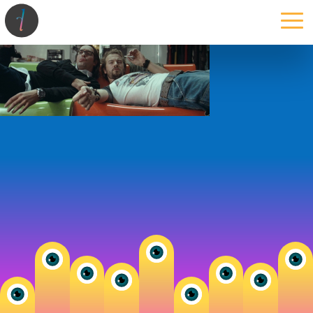
la maison
l’atelier
expertises
les projets
les actus