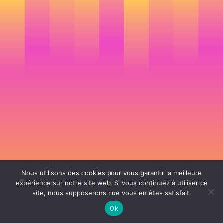
Nous utilisons des cookies pour vous garantir la meilleure
expérience sur notre site web. Si vous continuez à utiliser ce
site, nous supposerons que vous en êtes satisfait.
106 rue de Lourmel 75015 Paris -
nicolas@la-fille.fr
-
06 25 48 34 12
Siret 49065864800038 | IntraCom FR83490658648 | APE 7311Z | RCS Paris B
Ok
490 658 648 |
Conditions générales de vente