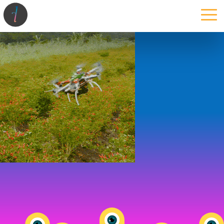
la maison
l’atelier
expertises
les projets
les actus