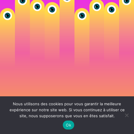
Nous utilisons des cookies pour vous garantir la meilleure
expérience sur notre site web. Si vous continuez à utiliser ce
site, nous supposerons que vous en êtes satisfait.
106 rue de Lourmel 75015 Paris -
nicolas@la-fille.fr
-
06 25 48 34 12
Siret 49065864800038 | IntraCom FR83490658648 | APE 7311Z | RCS Paris B
Ok
490 658 648 |
Conditions générales de vente