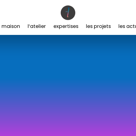
a maison
l’atelier
expertises
les projets
les act